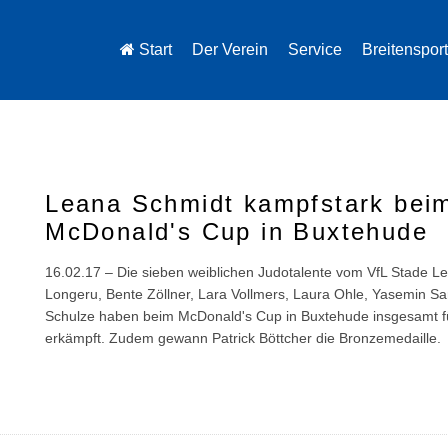
Start
Der Verein
Service
Breitensport
Leana Schmidt kampfstark bei
McDonald's Cup in Buxtehude
16.02.17 – Die sieben weiblichen Judotalente vom VfL Stade L
Longeru, Bente Zöllner, Lara Vollmers, Laura Ohle, Yasemin Sa
Schulze haben beim McDonald's Cup in Buxtehude insgesamt f
erkämpft. Zudem gewann Patrick Böttcher die Bronzemedaille.