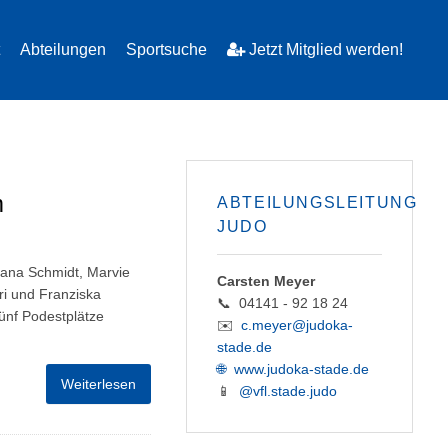
Abteilungen
Sportsuche
Jetzt Mitglied werden!
m
ABTEILUNGSLEITUNG
JUDO
eana Schmidt, Marvie
Carsten Meyer
ri und Franziska
📞 04141 - 92 18 24
ünf Podestplätze
✉️
c.meyer@judoka-
stade.de
🌐
www.judoka-stade.de
Weiterlesen
📱
@vfl.stade.judo