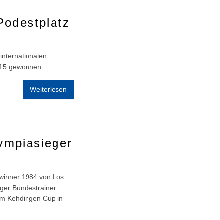
Podestplatz
internationalen
U 15 gewonnen.
Weiterlesen
ympiasieger
winner 1984 von Los
iger Bundestrainer
eim Kehdingen Cup in