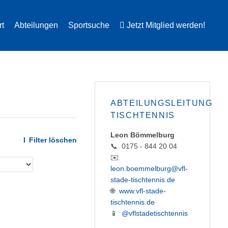
rt
Abteilungen
Sportsuche
Jetzt Mitglied werden!
ABTEILUNGSLEITUNG
TISCHTENNIS
Leon Bömmelburg
Filter löschen
📞 0175 - 844 20 04
✉️
leon.boemmelburg@vfl-
stade-tischtennis.de
🌐
www.vfl-stade-
tischtennis.de
📱
@vflstadetischtennis