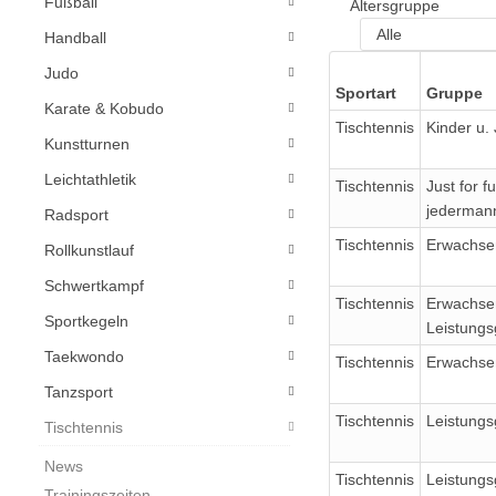
Fußball
Altersgruppe
Handball
Judo
Sportart
Gruppe
Karate & Kobudo
Tischtennis
Kinder u.
Kunstturnen
Leichtathletik
Tischtennis
Just for f
jederman
Radsport
Tischtennis
Erwachse
Rollkunstlauf
Schwertkampf
Tischtennis
Erwachse
Sportkegeln
Leistung
Taekwondo
Tischtennis
Erwachse
Tanzsport
Tischtennis
Leistung
Tischtennis
News
Tischtennis
Leistung
Trainingszeiten