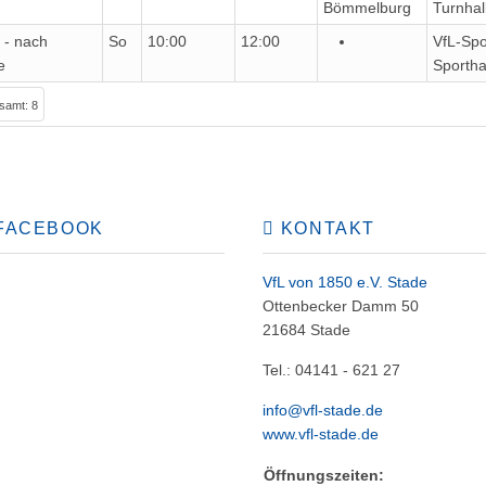
Bömmelburg
Turnhal
l - nach
So
10:00
12:00
VfL-Spo
e
Sportha
samt: 8
FACEBOOK
KONTAKT
VfL von 1850 e.V. Stade
Ottenbecker Damm 50
21684 Stade
Tel.: 04141 - 621 27
info@vfl-stade.de
www.vfl-stade.de
Öffnungszeiten: