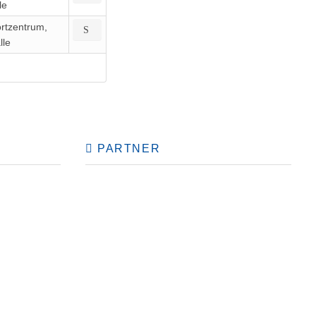
le
rtzentrum,
lle
PARTNER