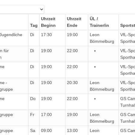
Uhrzeit
Uhrzeit
ÜL /
Tag
Beginn
Ende
Trainer/in
Sportst
 Jugendliche
Di
17:30
19:00
Leon
VfL-Spo
Bömmelburg
Sportha
un für
Di
19:00
22:00
VfL-Spo
n
Sportha
ne
Di
19:00
22:00
VfL-Spo
Sportha
ne -
Di
19:00
20:30
Leon
VfL-Spo
sgruppe
Bömmelburg
Sportha
ne
Do
19:00
22:00
GS Cam
Turnhal
sgruppe
Fr
17:00
19:00
Leon
GS Cam
Bömmelburg
Turnhal
sgruppe
Sa
09:00
13:00
Leon
GS Cam