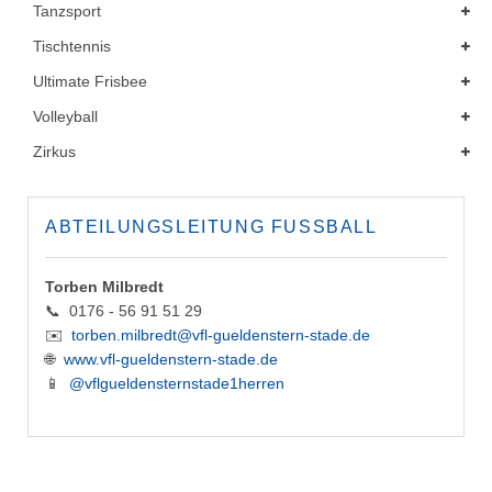
Tanzsport
Tischtennis
Ultimate Frisbee
Volleyball
Zirkus
ABTEILUNGSLEITUNG FUSSBALL
Torben Milbredt
📞 0176 - 56 91 51 29
✉️
torben.milbredt@vfl-gueldenstern-stade.de
🌐
www.vfl-gueldenstern-stade.de
📱
@vflgueldensternstade1herren