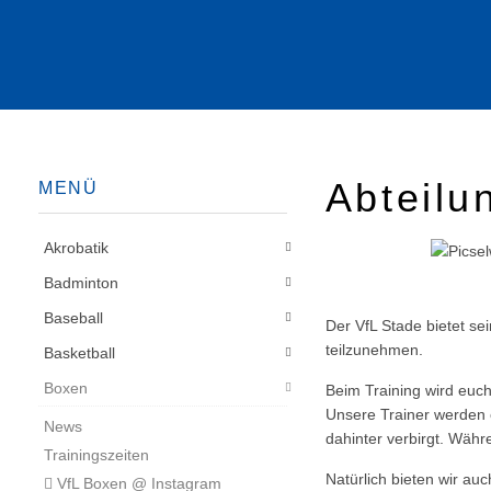
Abteilu
MENÜ
Akrobatik
Badminton
Baseball
Der VfL Stade bietet se
teilzunehmen.
Basketball
Boxen
Beim Training wird euch
Unsere Trainer werden e
News
dahinter verbirgt. Wäh
Trainingszeiten
Natürlich bieten wir auc
VfL Boxen @ Instagram