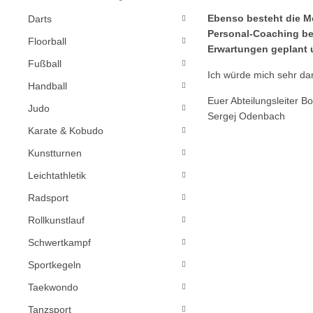
Ebenso besteht die Mö
Darts
Personal-Coaching bei
Floorball
Erwartungen geplant 
Fußball
Ich würde mich sehr dar
Handball
Euer Abteilungsleiter B
Judo
Sergej Odenbach
Karate & Kobudo
Kunstturnen
Leichtathletik
Radsport
Rollkunstlauf
Schwertkampf
Sportkegeln
Taekwondo
Tanzsport