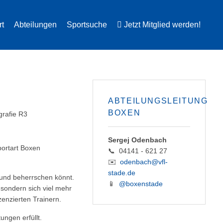
rt
Abteilungen
Sportsuche
Jetzt Mitglied werden!
ABTEILUNGSLEITUNG
BOXEN
Sergej Odenbach
portart Boxen
📞 04141 - 621 27
✉️
odenbach@vfl-
stade.de
n und beherrschen könnt.
📱
@boxenstade
 sondern sich viel mehr
zenzierten Trainern.
ungen erfüllt.