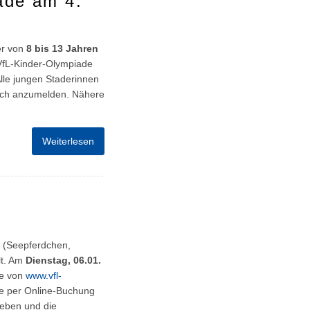
ade am 4.
er von
8 bis 13 Jahren
 VfL-Kinder-Olympiade
Alle jungen Staderinnen
 sich anzumelden. Nähere
Weiterlesen
 (Seepferdchen,
lt. Am
Dienstag, 06.01.
te von
www.vfl-
ze per Online-Buchung
geben und die