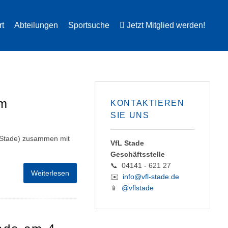
rt
Abteilungen
Sportsuche
Jetzt Mitglied werden!
im
KONTAKTIEREN
SIE UNS
 Stade) zusammen mit
VfL Stade
Geschäftsstelle
📞 04141 - 621 27
Weiterlesen
✉️
info@vfl-stade.de
📱
@vflstade