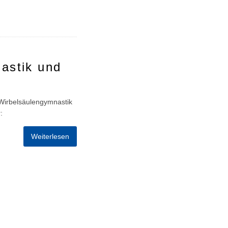
astik und
 Wirbelsäulengymnastik
:
Weiterlesen