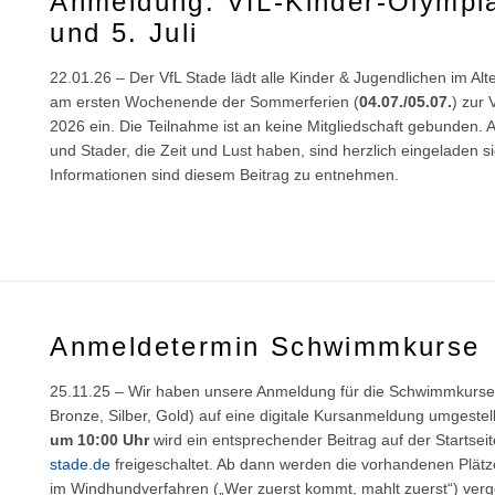
Anmeldung: VfL-Kinder-Olympi
und 5. Juli
22.01.26 – Der VfL Stade lädt alle Kinder & Jugendlichen im Alt
am ersten Wochenende der Sommerferien (
04.07./05.07.
) zur
2026 ein. Die Teilnahme ist an keine Mitgliedschaft gebunden. 
und Stader, die Zeit und Lust haben, sind herzlich eingeladen
Informationen sind diesem Beitrag zu entnehmen.
Anmeldetermin Schwimmkurse
25.11.25 – Wir haben unsere Anmeldung für die Schwimmkurse
Bronze, Silber, Gold) auf eine digitale Kursanmeldung umgestel
um 10:00 Uhr
wird ein entsprechender Beitrag auf der Startsei
stade.de
freigeschaltet. Ab dann werden die vorhandenen Plät
im Windhundverfahren („Wer zuerst kommt, mahlt zuerst“) ver