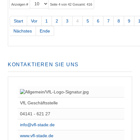
Anzeigen #
Seite 4 von 42 Gesamt: 416
Start
Vor
1
2
3
4
5
6
7
8
9
Nächstes
Ende
KONTAKTIEREN SIE UNS
VfL Geschäftsstelle
04141 - 621 27
info@vfl-stade.de
www.vfl-stade.de