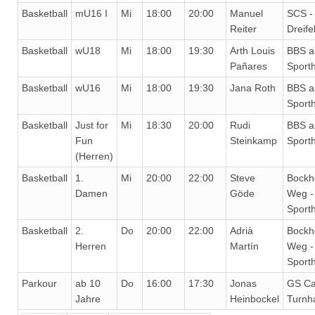
Basketball
mU16 I
Mi
18:00
20:00
Manuel
SCS -
Reiter
Dreife
Basketball
wU18
Mi
18:00
19:30
Arth Louis
BBS al
Pañares
Sporth
Basketball
wU16
Mi
18:00
19:30
Jana Roth
BBS al
Sporth
Basketball
Just for
Mi
18:30
20:00
Rudi
BBS al
Fun
Steinkamp
Sporth
(Herren)
Basketball
1.
Mi
20:00
22:00
Steve
Bockh
Damen
Göde
Weg -
Sporth
Basketball
2.
Do
20:00
22:00
Adrià
Bockh
Herren
Martín
Weg -
Sporth
Parkour
ab 10
Do
16:00
17:30
Jonas
GS Ca
Jahre
Heinbockel
Turnha