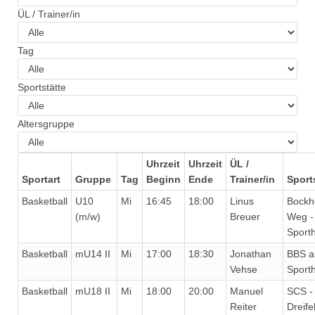
ÜL / Trainer/in
Tag
Sportstätte
Altersgruppe
Uhrzeit
Uhrzeit
ÜL /
Sportart
Gruppe
Tag
Beginn
Ende
Trainer/in
Sport
Basketball
U10
Mi
16:45
18:00
Linus
Bockh
(m/w)
Breuer
Weg -
Sporth
Basketball
mU14 II
Mi
17:00
18:30
Jonathan
BBS al
Vehse
Sporth
Basketball
mU18 II
Mi
18:00
20:00
Manuel
SCS -
Reiter
Dreife