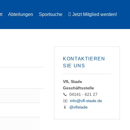
rt
Abteilungen
Sportsuche
Jetzt Mitglied werden!
KONTAKTIEREN
SIE UNS
VfL Stade
Geschäftsstelle
📞 04141 - 621 27
✉️
info@vfl-stade.de
📱
@vflstade