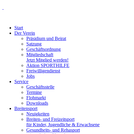
Start
Der Verein
Präsidium und Beirat
Satzung
Geschäftsordnung
Mitgliedschaft
Jetzt Mitglied werden!
Aktion SPORTHILFE
Freiwilligendienst
Jobs
Service
Geschäftsstelle
Termine
Flohmarkt
Downloads
Breitensport
Neuigkeiten
Breiten- und Freizeitsport
für Kinder, Jugendliche & Erwachsene
Gesundheits- und Rehasport