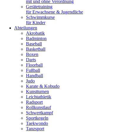
mit und ohne Verordnung
Gerätetraining
für Erwachsene & Jugendliche
Schwimmkurse
für Kinder
Abteilungen
Akrobatik
Badminton
Baseball
Basketball
Boxen
Darts
Floorball
Fußball
Handball
Judo
Karate & Kobudo
Kunstturnen
Leichtathletik
Radsport
Rollkunstlauf
Schwertkampf
Sportkegeln
Taekwondo
Tanzsport