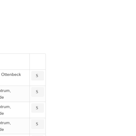
o Ottenbeck
ntrum,
de
ntrum,
de
ntrum,
de