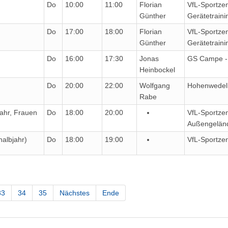
Do
10:00
11:00
Florian
VfL-Sportze
Günther
Gerätetrain
Do
17:00
18:00
Florian
VfL-Sportze
Günther
Gerätetrain
Do
16:00
17:30
Jonas
GS Campe - 
Heinbockel
Do
20:00
22:00
Wolfgang
Hohenwedel -
Rabe
ahr, Frauen
Do
18:00
20:00
VfL-Sportze
Außengelän
halbjahr)
Do
18:00
19:00
VfL-Sportzen
33
34
35
Nächstes
Ende