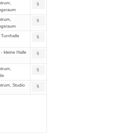
ntrum,
ingsraum
ntrum,
ingsraum
Turnhalle
 kleine Halle
ntrum,
de
trum, Studio