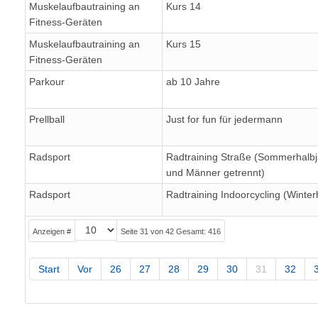
Muskelaufbautraining an
Kurs 14
Fitness-Geräten
Muskelaufbautraining an
Kurs 15
Fitness-Geräten
Parkour
ab 10 Jahre
Prellball
Just for fun für jedermann
Radsport
Radtraining Straße (Sommerhalbj
und Männer getrennt)
Radsport
Radtraining Indoorcycling (Winter
Anzeigen #
Seite 31 von 42 Gesamt: 416
Start
Vor
26
27
28
29
30
31
32