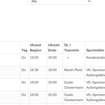
Uhrzeit
Uhrzeit
ÜL /
Tag
Beginn
Ende
Trainer/in
Sportstätte
Do
19:00
20:00
Karatestudi
Do
16:30
18:00
Martin Plack
VfL-Sportze
Außengelän
Do
18:00
20:00
Guido
VfL-Sportze
Clostermann
Außengelän
Do
18:00
20:00
Guido
VfL-Sportze
Clostermann
Außengelän