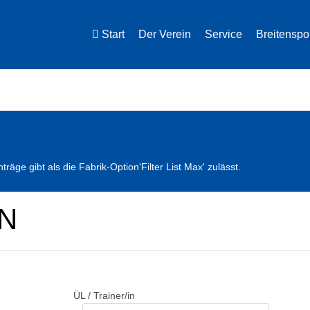
Start
Der Verein
Service
Breitenspo
äge gibt als die Fabrik-Option'Filter List Max' zulässt.
N
ÜL / Trainer/in